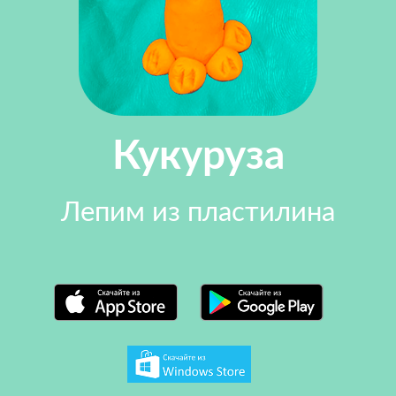
Кукуруза
Лепим из пластилина