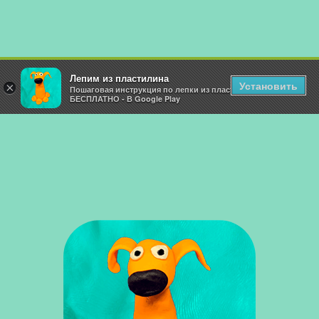
Лепим из пластилина
Установить
×
Пошаговая инструкция по лепки из пластилина!
БЕСПЛАТНО - В Google Play